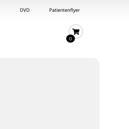
n
DVD
Patientenflyer
0