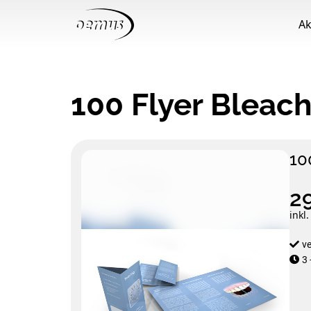
Ak
100 Flyer Bleach
10
2
inkl
v
3 