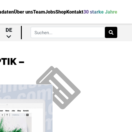
adaten
Über uns
Team
Jobs
Shop
Kontakt
30 starke Jahre
DE
TIK –