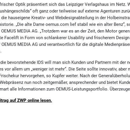
frischer Optik präsentiert sich das Leipziger Verlagshaus im Netz
Aushängeschilds“ oft ganz oder teilweise auf externe Agenturen zurüc
ie hauseigene Kreativ- und Webdesignabteilung in der Holbeinstraß
istorie. „Die alte Dame oemus.com lief stabil wie ein alter Benz“, 
 OEMUS MEDIA AG. „Trotzdem war es an der Zeit, den Motor gener
te Facelift in Form von schlankerer Usability und frischerem Design 
er OEMUS MEDIA AG und verantwortlich für die digitale Medienpräs
.
 die bevorstehende IDS will man sich Kunden und Partnern mit de
es vor allem um „weniger ist mehr“. Die Seite sollte innovativ, aber 
 Frischekur hervorgehen, so Kupfer weiter. Nach der Generalüberhol
ie Webpräsenz nun noch zeitgemäßer, ansprechender und bietet Kund
d smart alle Informationen zum OEMUS-Leistungsportfolio. Überzeuge
itrag auf ZWP online lesen.