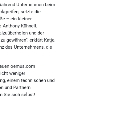
. Während Unternehmen beim
kgreifen, setzte die
e – ein kleiner
so Anthony Kühnelt,
alzuüberholen und der
zu gewähren“, erklärt Katja
enz des Unternehmens, die
r neuen oemus.com
nicht weniger
ung, einem technischen und
en und Partnern
n Sie sich selbst!