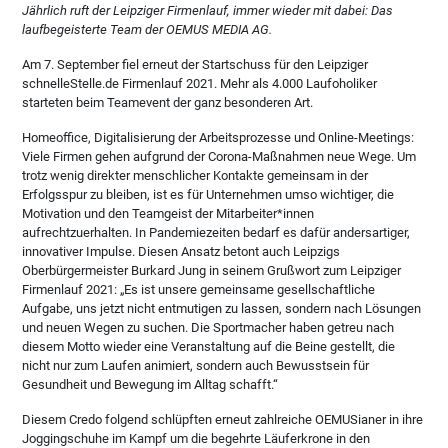
Jährlich ruft der Leipziger Firmenlauf, immer wieder mit dabei: Das
laufbegeisterte Team der OEMUS MEDIA AG.
Am 7. September fiel erneut der Startschuss für den Leipziger
schnelleStelle.de Firmenlauf 2021. Mehr als 4.000 Laufoholiker
starteten beim Teamevent der ganz besonderen Art.
Homeoffice, Digitalisierung der Arbeitsprozesse und Online-Meetings:
Viele Firmen gehen aufgrund der Corona-Maßnahmen neue Wege. Um
trotz wenig direkter menschlicher Kontakte gemeinsam in der
Erfolgsspur zu bleiben, ist es für Unternehmen umso wichtiger, die
Motivation und den Teamgeist der Mitarbeiter*innen
aufrechtzuerhalten. In Pandemiezeiten bedarf es dafür andersartiger,
innovativer Impulse. Diesen Ansatz betont auch Leipzigs
Oberbürgermeister Burkard Jung in seinem Grußwort zum Leipziger
Firmenlauf 2021: „Es ist unsere gemeinsame gesellschaftliche
Aufgabe, uns jetzt nicht entmutigen zu lassen, sondern nach Lösungen
und neuen Wegen zu suchen. Die Sportmacher haben getreu nach
diesem Motto wieder eine Veranstaltung auf die Beine gestellt, die
nicht nur zum Laufen animiert, sondern auch Bewusstsein für
Gesundheit und Bewegung im Alltag schafft.“
Diesem Credo folgend schlüpften erneut zahlreiche OEMUSianer in ihre
Joggingschuhe im Kampf um die begehrte Läuferkrone in den