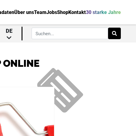
adaten
Über uns
Team
Jobs
Shop
Kontakt
30 starke Jahre
DE
P ONLINE