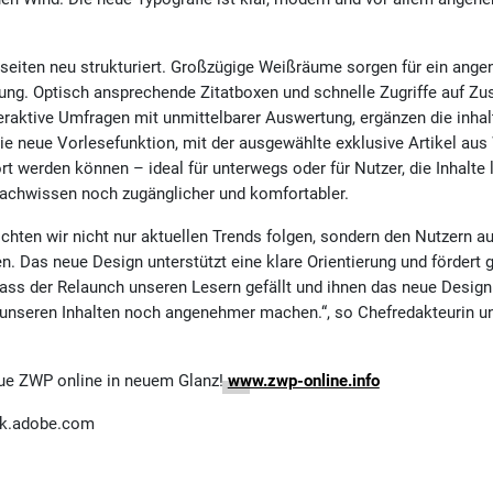
eiten neu strukturiert. Großzügige Weißräume sorgen für ein ang
rung. Optisch ansprechende Zitatboxen und schnelle Zugriffe auf Zu
eraktive Umfragen mit unmittelbarer Auswertung, ergänzen die inhalt
 die neue Vorlesefunktion, mit der ausgewählte exklusive Artikel au
werden können – ideal für unterwegs oder für Nutzer, die Inhalte 
achwissen noch zugänglicher und komfortabler.
ten wir nicht nur aktuellen Trends folgen, sondern den Nutzern au
n. Das neue Design unterstützt eine klare Orientierung und fördert g
ass der Relaunch unseren Lesern gefällt und ihnen das neue Design
unseren Inhalten noch angenehmer machen.“, so Chefredakteurin un
eue ZWP online in neuem Glanz!
www.zwp-online.info
ck.adobe.com