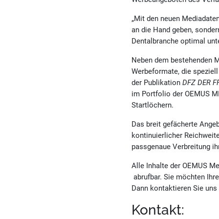
„Mit den neuen Mediadaten
an die Hand geben, sondern
Dentalbranche optimal unte
Neben dem bestehenden Me
Werbeformate, die speziel
der Publikation
DFZ DER F
im Portfolio der OEMUS MED
Startlöchern.
Das breit gefächerte Ange
kontinuierlicher Reichwei
passgenaue Verbreitung ih
Alle Inhalte der OEMUS Me
abrufbar. Sie möchten Ihr
Dann kontaktieren Sie uns
Kontakt: