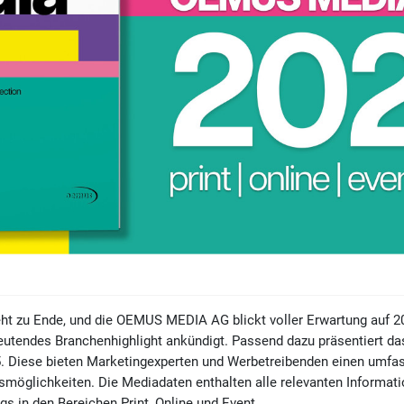
eht zu Ende, und die OEMUS MEDIA AG blickt voller Erwartung auf 20
deutendes Branchenhighlight ankündigt. Passend dazu präsentiert d
. Diese bieten Marketingexperten und Werbetreibenden einen umfas
öglichkeiten. Die Mediadaten enthalten alle relevanten Informati
 in den Bereichen Print, Online und Event.