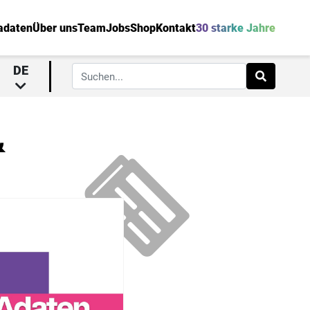
adaten
Über uns
Team
Jobs
Shop
Kontakt
30 starke Jahre
DE
&