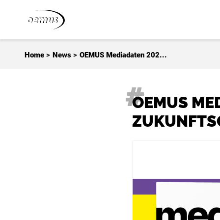
Zum Inhalt springen
Home
>
News
>
OEMUS Mediadaten 202...
OEMUS MED
ZUKUNFTSO