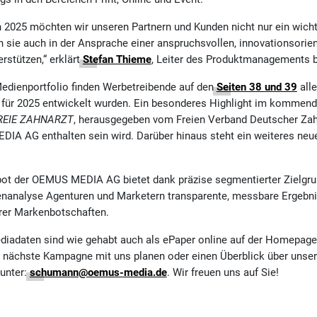
 2025 möchten wir unseren Partnern und Kunden nicht nur ein wich
 sie auch in der Ansprache einer anspruchsvollen, innovationsorient
rstützen,“ erklärt
Stefan Thieme
, Leiter des Produktmanagements
dienportfolio finden Werbetreibende auf den
Seiten 38 und 39
alle
l für 2025 entwickelt wurden. Ein besonderes Highlight im kommend
REIE ZAHNARZT
, herausgegeben vom Freien Verband Deutscher Zah
IA AG enthalten sein wird. Darüber hinaus steht ein weiteres neue
bot der OEMUS MEDIA AG bietet dank präzise segmentierter Zielgr
tenanalyse Agenturen und Marketern transparente, messbare Ergebn
rer Markenbotschaften.
diadaten sind wie gehabt auch als ePaper online auf der Homepage
e nächste Kampagne mit uns planen oder einen Überblick über unser
 unter:
schumann@oemus-media.de
. Wir freuen uns auf Sie!