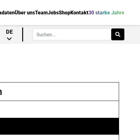
adaten
Über uns
Team
Jobs
Shop
Kontakt
30 starke Jahre
DE
n