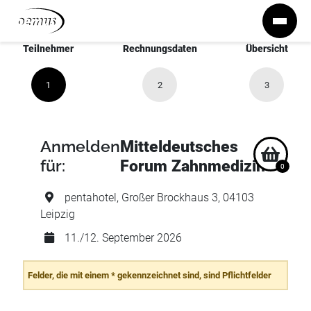
Zum Inhalt springen
Teilnehmer
Rechnungsdaten
Übersicht
1
2
3
Anmelden
Mitteldeutsches
für:
Forum Zahnmedizin
0
pentahotel, Großer Brockhaus 3, 04103
Leipzig
11./12. September 2026
Felder, die mit einem * gekennzeichnet sind, sind Pflichtfelder