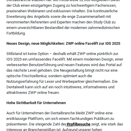
der Club einen einzigartigen Zugang zu hochwertigem Fachwissen,
praxisnahen Webinaren und exklusiven Inhalten. Die kontinuierliche
Erweiterung des Angebots sowie die enge Zusammenarbeit mit
renommierten Referenten und Experten machen den Study Club zu
einem unverzichtbaren Bestandteil der modernen zahnmedizinischen
Fortbildung.
Neues Design, neue Möglichkeiten: ZWP online Facelift zur IDS 2025
Stillstand ist keine Option – deshalb erhält ZWP online pünktlich zur
IDS 2025 ein umfassendes Facelift. Mit einem modernen Design, einer
verbesserten Benutzerführung und neuen Features wird das Portal auf
das nächste Level gehoben. Die Neugestaltung bringt nicht nur eine
optische Frischzellenkur, sondern optimiert auch die
Nutzungserfahrung für Leser und Werbepartner gleichermaßen. Die
Dentalwelt kann sich auf ein noch intuitiveres, informativeres und
attraktiveres ZWP online freuen.
Hohe Sichtbarkeit für Unternehmen
Auch für Unternehmen der Dentalbranche bleibt ZWP online eine
erstklassige Plattform, um sich einem fachkundigen Publikum zu
präsentieren. Die steigende Zahl der
Profilbesuche
zeigt, wie stark das
Interesse an Branchengrößen ist. Aufgrund unserer hohen