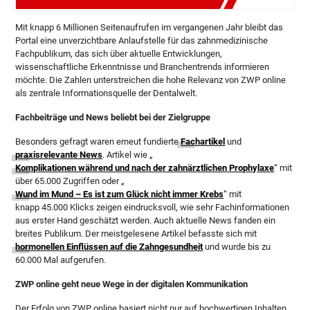
Mit knapp 6 Millionen Seitenaufrufen im vergangenen Jahr bleibt das
Portal eine unverzichtbare Anlaufstelle für das zahnmedizinische
Fachpublikum, das sich über aktuelle Entwicklungen,
wissenschaftliche Erkenntnisse und Branchentrends informieren
möchte. Die Zahlen unterstreichen die hohe Relevanz von ZWP online
als zentrale Informationsquelle der Dentalwelt.
Fachbeiträge und News beliebt bei der Zielgruppe
Besonders gefragt waren erneut fundierte
Fachartikel
und
praxisrelevante News
. Artikel wie „
Komplikationen während und nach der zahnärztlichen Prophylaxe
“ mit
über 65.000 Zugriffen oder „
Wund im Mund – Es ist zum Glück nicht immer Krebs
“ mit
knapp 45.000 Klicks zeigen eindrucksvoll, wie sehr Fachinformationen
aus erster Hand geschätzt werden. Auch aktuelle News fanden ein
breites Publikum. Der meistgelesene Artikel befasste sich mit
hormonellen Einflüssen auf die Zahngesundheit
und wurde bis zu
60.000 Mal aufgerufen.
ZWP online geht neue Wege in der digitalen Kommunikation
Der Erfolg von ZWP online basiert nicht nur auf hochwertigen Inhalten,