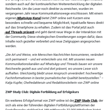
sondern auch auf der kontinuierlichen Weiterentwicklung der digitalen
Reichweite. Um die Leser noch direkter zu erreichen, wurden im
vergangenen Jahr neue Kommunikationswege erschlossen. Mit einem
eigenen
WhatsApp-Kanal
bietet ZWP online seit Kurzem eine
besonders schnelle und bequeme Möglichkeit, topaktuelle News direkt
auf das Smartphone zu erhalten. Zudem ist das Portal jetzt auch
auf Threads präsent
und geht damit neue Wege in der Interaktion mit
der Community. Diese strategischen Erweiterungen sorgen dafür, dass
Inhalte noch gezielter verbreitet und neue Zielgruppen angesprochen
werden.
„Die Art und Weise, wie Menschen Nachrichten konsumieren, verändert
sich permanent – und wir entwickeln uns mit. Mit unseren neuen
Kommunikationskanälen auf WhatsApp und Threads bauen wir unsere
Reichweite gezielt aus und sind dort präsent, wo unsere Leser sich
aufhalten. Gleichzeitig bleibt unser Anspruch unverändert: hochwertige
Fachinformationen in bester journalistischer Qualität bereitzustellen.“ –
Katja Kupfer, Chefredakteruin und Redaktionsleiterin von ZWP online
ZWP Study Club: Digitale Fortbildung auf Erfolgskurs
Ein weiteres Erfolgsformat von ZWP online ist der
ZWP Study Club
, der
sich als eine der führenden digitalen Fortbildungsplattformen der
Dentalbranche etabliert hat. Mit mittlerweile 32.000 Mitgliedern bietet