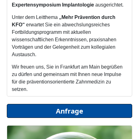
Expertensymposium Implantologie
ausgerichtet.
Unter dem Leitthema
„Mehr Prävention durch
KFO“
erwartet Sie ein abwechslungsreiches
Fortbildungsprogramm mit aktuellen
wissenschaftlichen Erkenntnissen, praxisnahen
Vorträgen und der Gelegenheit zum kollegialen
Austausch.
Wir freuen uns, Sie in Frankfurt am Main begrüßen
zu dürfen und gemeinsam mit Ihnen neue Impulse
für die präventionsorientierte Zahnmedizin zu
setzen.
Das Programm zur Tagung ist aktuell in Arbeit.
Anfrage
Interessierte können sich per E-Mail an
event@oemus-media.de
bereits vormerken lassen
und erhalten das Programmheft direkt nach
Fertigstellung.