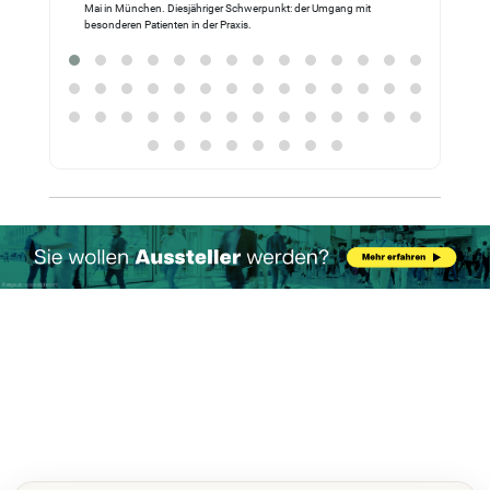
Mai in München. Diesjähriger Schwerpunkt: der Umgang mit
Prof. Dr.
besonderen Patienten in der Praxis.
(DGZMB)