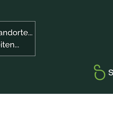
ndorte...
ten...