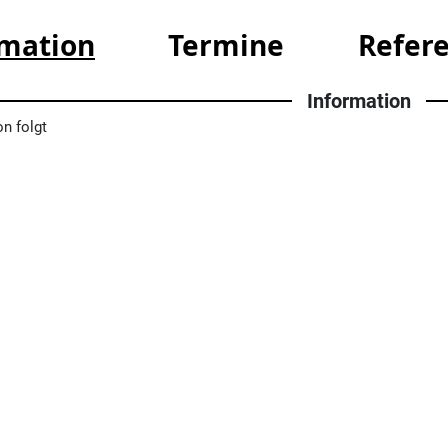
rmation
Termine
Refer
Information
on folgt