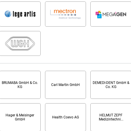
BRUMABA GmbH & Co.
DEMEDI-DENT GmbH &
Carl Martin GmbH
KG
Co. KG
Hager & Meisinger
HELMUT ZEPF
Health Coevo AG
GmbH
Medizintechni...