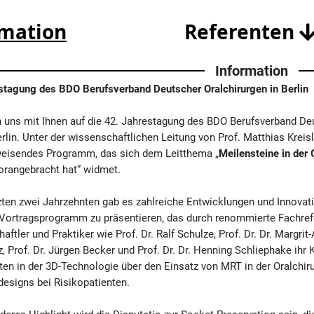
rmation
Referenten
Information
stagung des BDO Berufsverband Deutscher Oralchirurgen in Berlin
n uns mit Ihnen auf die 42. Jahrestagung des BDO Berufsverband D
erlin. Unter der wissenschaftlichen Leitung von Prof. Matthias Kre
eisendes Programm, das sich dem Leitthema „
Meilensteine in der 
vorangebracht hat“ widmet.
zten zwei Jahrzehnten gab es zahlreiche Entwicklungen und Innovation
 Vortragsprogramm zu präsentieren, das durch renommierte Fachrefe
ftler und Praktiker wie Prof. Dr. Ralf Schulze, Prof. Dr. Dr. Margrit-A
z, Prof. Dr. Jürgen Becker und Prof. Dr. Dr. Henning Schliephake i
tten in der 3D-Technologie über den Einsatz von MRT in der Oralchiru
designs bei Risikopatienten.