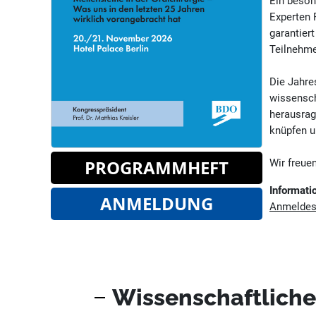
Ein beson
Experten 
garantier
Teilnehme
Die Jahre
wissensch
herausrag
knüpfen u
PROGRAMMHEFT
Wir freue
Informatio
ANMELDUNG
Anmeldes
Wissenschaftliche