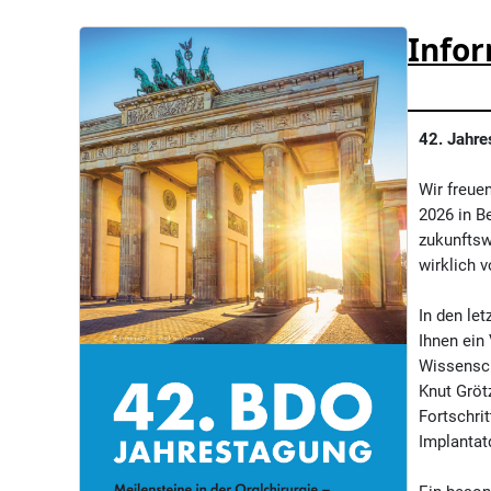
Info
42. Jahre
Wir freue
2026 in B
zukunftsw
wirklich 
In den let
Ihnen ein
Wissenscha
Knut Gröt
Fortschri
Implantat