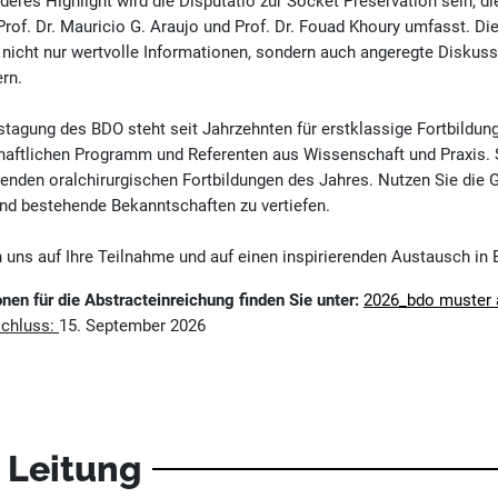
deres Highlight wird die Disputatio zur Socket Preservation sein, d
Prof. Dr. Mauricio G. Araujo und Prof. Dr. Fouad Khoury umfasst. D
t nicht nur wertvolle Informationen, sondern auch angeregte Diskus
rn.
stagung des BDO steht seit Jahrzehnten für erstklassige Fortbildun
aftlichen Programm und Referenten aus Wissenschaft und Praxis. Se
enden oralchirurgischen Fortbildungen des Jahres. Nutzen Sie die Ge
nd bestehende Bekanntschaften zu vertiefen.
n uns auf Ihre Teilnahme und auf einen inspirierenden Austausch in B
nen für die Abstracteinreichung finden Sie unter:
2026_bdo muster a
chluss:
15. September 2026
 Leitung