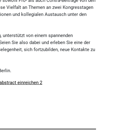
ie sowohl Pro- als auch Contra-Beiträge von den
iese Vielfalt an Themen an zwei Kongresstagen
sionen und kollegialen Austausch unter den
g, unterstützt von einem spannenden
ien Sie also dabei und erleben Sie eine der
legenheit, sich fortzubilden, neue Kontakte zu
erlin.
bstract einreichen 2