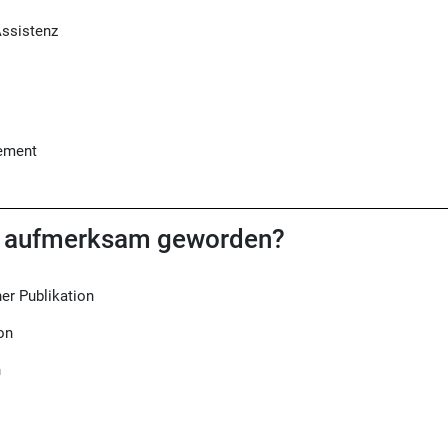
Assistenz
gement
ns aufmerksam geworden?
er Publikation
on
n