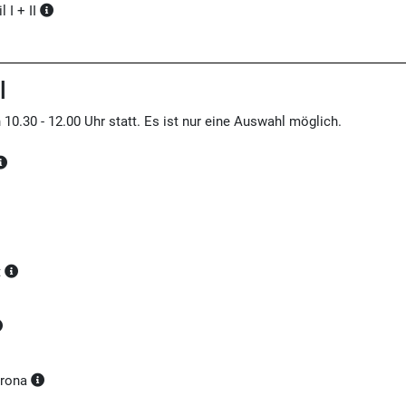
l I + II
l
 10.30 - 12.00 Uhr statt. Es ist nur eine Auswahl möglich.
t
irona