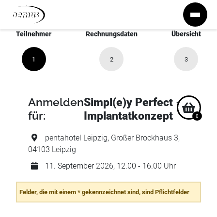
Zum Inhalt springen
Teilnehmer
Rechnungsdaten
Übersicht
1
2
3
Anmelden
Simpl(e)y Perfect -
für:
Implantatkonzept
0
pentahotel Leipzig, Großer Brockhaus 3,
04103 Leipzig
11. September 2026, 12.00 - 16.00 Uhr
Felder, die mit einem * gekennzeichnet sind, sind Pflichtfelder